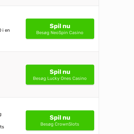
Spil nu
 i en
Besøg NeoSpin Casino
Spil nu
Besøg Lucky Ones Casino
g
Spil nu
Besøg CrownSlots
ts