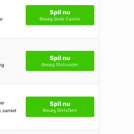
Spil nu
Besøg Godz Casino
er
Spil nu
Besøg Slotsvader
ng
er
Spil nu
Besøg SlotsGem
k samlet