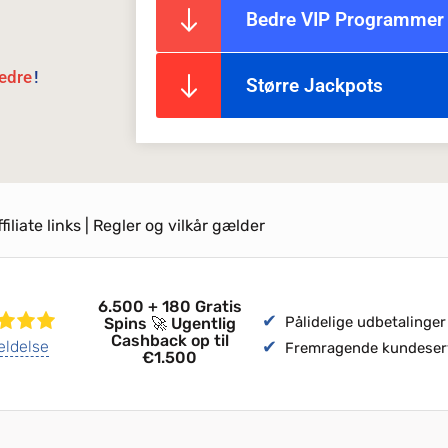
Bedre VIP Programmer
edre
!
Større Jackpots
filiate links | Regler og vilkår gælder
6.500 + 180 Gratis
Pålidelige udbetalinger
Spins 🚀 Ugentlig
Cashback op til
ldelse
Fremragende kundeser
€1.500