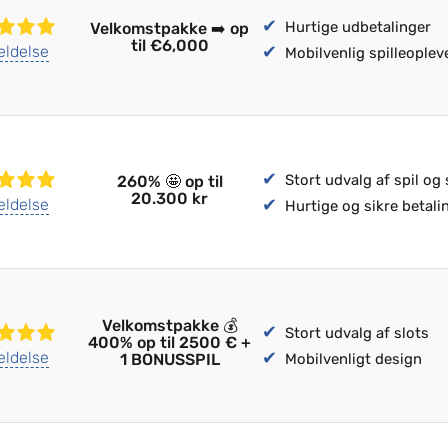
Hurtige udbetalinger
Velkomstpakke ➡️ op
til €6,000
ldelse
Mobilvenlig spilleoplev
Stort udvalg af spil og 
260% 🤩 op til
20.300 kr
ldelse
Hurtige og sikre betali
Velkomstpakke 💰
Stort udvalg af slots
400% op til 2500 € +
ldelse
Mobilvenligt design
1 BONUSSPIL