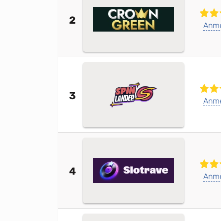
2
Anme
3
Anme
4
Anme