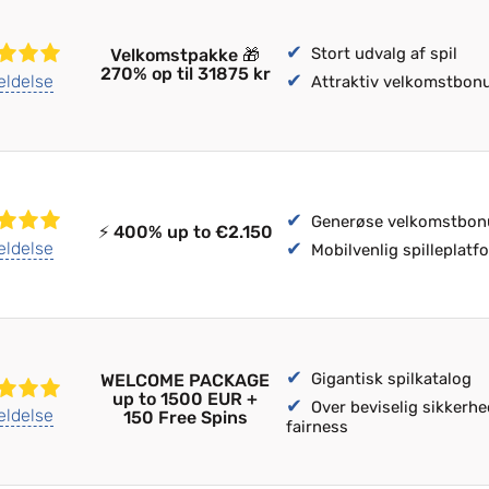
Stort udvalg af spil
Velkomstpakke 🎁
270% op til 31875 kr
ldelse
Attraktiv velkomstbon
Generøse velkomstbon
⚡️ 400% up to €2.150
ldelse
Mobilvenlig spilleplatf
Gigantisk spilkatalog
WELCOME PACKAGE
up to 1500 EUR +
Over beviselig sikkerh
ldelse
150 Free Spins
fairness