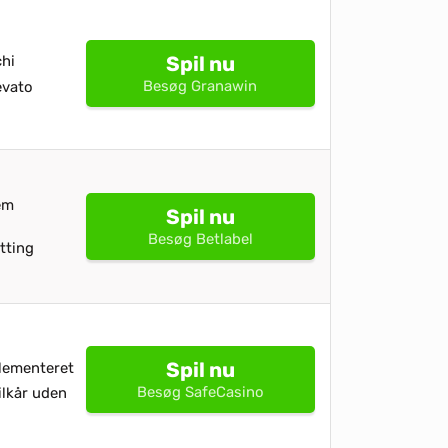
chi
Spil nu
Besøg Granawin
evato
em
Spil nu
Besøg Betlabel
tting
Spil nu
lementeret
Besøg SafeCasino
lkår uden