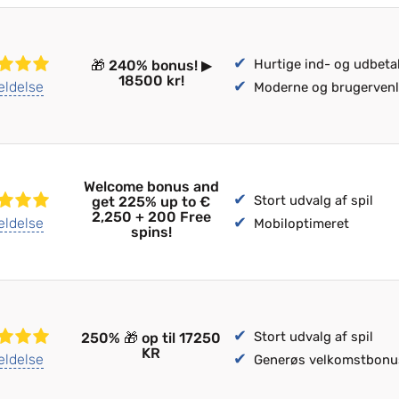
Hurtige ind- og udbeta
🎁 240% bonus! ▶
18500 kr!
ldelse
Moderne og brugervenl
Welcome bonus and
Stort udvalg af spil
get 225% up to €
2,250 + 200 Free
ldelse
Mobiloptimeret
spins!
Stort udvalg af spil
250% 🎁 op til 17250
KR
ldelse
Generøs velkomstbonu