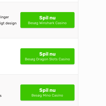
linger
Spil nu
Besøg Winshark Casino
igt design
Spil nu
Besøg Dragon Slots Casino
Spil nu
Besøg Mino Casino
s