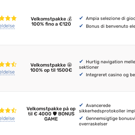
Ampia selezione di gio
Velkomstpakke 💰
100% fino a €120
ldelse
Bonus di benvenuto el
Hurtig navigation mell
Velkomstpakke 🤩
sektioner
100% op til 1500€
ldelse
Integreret casino og be
Avancerede
Velkomstpakke på op
sikkerhedsprotokoller imp
til € 4000 🛡️ BONUS
ldelse
Gennemsigtige bonusvi
GAME
overraskelser