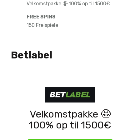
Velkomstpakke 🤩 100% op til 1500€
FREE SPINS
150 Freispiele
Betlabel
Velkomstpakke 🤩
100% op til 1500€