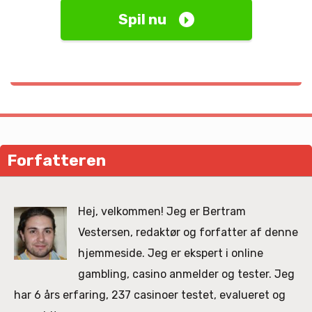
Spil nu
Forfatteren
Hej, velkommen! Jeg er Bertram
Vestersen, redaktør og forfatter af denne
hjemmeside. Jeg er ekspert i online
gambling, casino anmelder og tester. Jeg
har 6 års erfaring, 237 casinoer testet, evalueret og