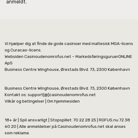
anmeldt.
Vi hjælper dig at finde de gode casinoer med maltesisk MGA-licens
og Curacao-licens.
Websiden Casinoudenomrofus.net – MarkedsføringsguruerONLINE
ApS
Business Centre Winghouse, Ørestads Blvd. 73, 2300 København
Business Centre Winghouse, Ørestads Blvd. 73, 2300 København
Kontakt os: support[@]casinoudenomrofus.net
Vilkår og betingelser
|
Om hjemmesiden
18+ år | Spil ansvarligt | Stopspillet: 70 22 28 25 | ROFUS.nu 72 38
60 20 | Alle anmeldelser på Casinoudenomrofus.net skal anses
som reklame.