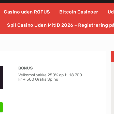
Casino uden ROFUS
Bitcoin Casinoer
Ud
Spil Casino Uden MitID 2026 – Registrering p
BONUS
Velkomstpakke 250% op til 18.700
kr + 500 Gratis Spins