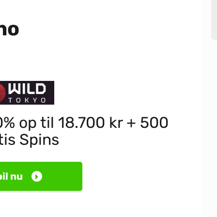
no
 op til 18.700 kr + 500
tis Spins
il nu