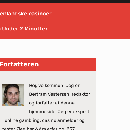
enlandske casinoer
å Under 2 Minutter
Forfatteren
Hej, velkommen! Jeg er
Bertram Vestersen, redaktør
og forfatter af denne
hjemmeside. Jeg er ekspert
i online gambling, casino anmelder og
tester. Jeg har 6 års erfaring, 237