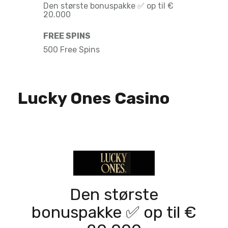
Den største bonuspakke ✅ op til €
20.000
FREE SPINS
500 Free Spins
Lucky Ones Casino
Den største
bonuspakke ✅ op til €