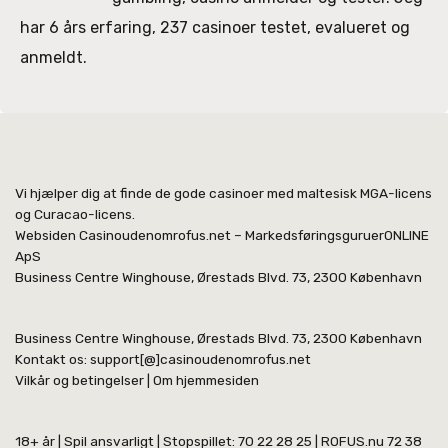
har 6 års erfaring, 237 casinoer testet, evalueret og
anmeldt.
Vi hjælper dig at finde de gode casinoer med maltesisk MGA-licens
og Curacao-licens.
Websiden Casinoudenomrofus.net – MarkedsføringsguruerONLINE
ApS
Business Centre Winghouse, Ørestads Blvd. 73, 2300 København
Business Centre Winghouse, Ørestads Blvd. 73, 2300 København
Kontakt os: support[@]casinoudenomrofus.net
Vilkår og betingelser
|
Om hjemmesiden
18+ år | Spil ansvarligt | Stopspillet: 70 22 28 25 | ROFUS.nu 72 38