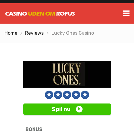
Home
Reviews
Lucky Ones Casino
Spil nu
BONUS