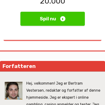
20.000
Spil nu
Forfatteren
Hej, velkommen! Jeg er Bertram
Vestersen, redaktør og forfatter af denne
hjemmeside. Jeg er ekspert i online
gambling, casino anmelder og tester. Jeg