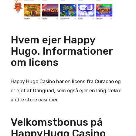
Hvem ejer Happy
Hugo. Informationer
om licens
Happy Hugo Casino har en licens fra Curacao og
er ejet af Danguad, som også ejer en lang række
andre store casinoer.
Velkomstbonus på
HappyHugo Casino