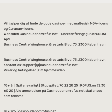
Vi hjælper dig at finde de gode casinoer med maltesisk MGA-licens
og Curacao-licens.
Websiden Casinoudenomrofus.net – MarkedsføringsguruerONLINE
ApS
Business Centre Winghouse, Ørestads Blvd. 73, 2300 København
Business Centre Winghouse, Ørestads Blvd. 73, 2300 København
Kontakt os: support[@]casinoudenomrofus.net
Vilkår og betingelser
|
Om hjemmesiden
18+ år | Spil ansvarligt | Stopspillet: 70 22 28 25 | ROFUS.nu 72 38
60 20 | Alle anmeldelser på Casinoudenomrofus.net skal anses
som reklame.
© 2026 | casinoudenomrofus.net