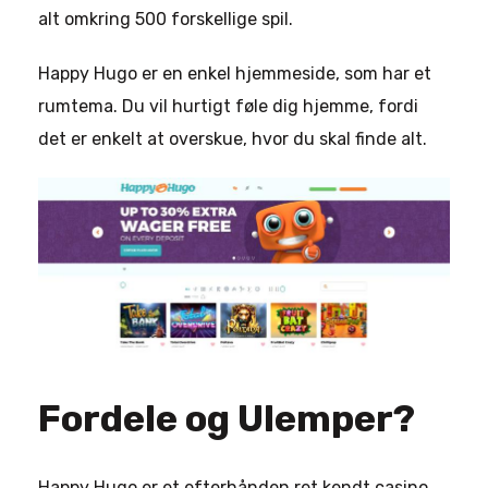
alt omkring 500 forskellige spil.
Happy Hugo er en enkel hjemmeside, som har et
rumtema. Du vil hurtigt føle dig hjemme, fordi
det er enkelt at overskue, hvor du skal finde alt.
Fordele og Ulemper?
Happy Hugo er et efterhånden ret kendt casino,