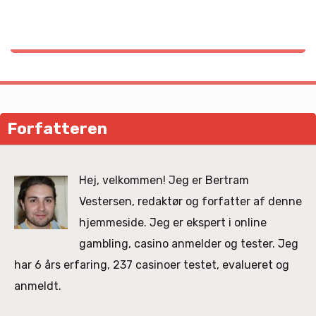
Forfatteren
Hej, velkommen! Jeg er Bertram
Vestersen, redaktør og forfatter af denne
hjemmeside. Jeg er ekspert i online
gambling, casino anmelder og tester. Jeg
har 6 års erfaring, 237 casinoer testet, evalueret og
anmeldt.