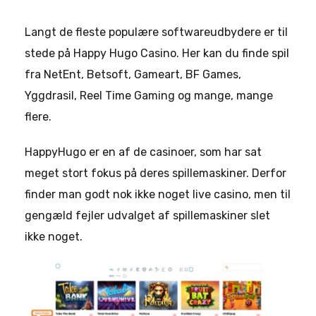
Langt de fleste populære softwareudbydere er til
stede på Happy Hugo Casino. Her kan du finde spil
fra NetEnt, Betsoft, Gameart, BF Games,
Yggdrasil, Reel Time Gaming og mange, mange
flere.
HappyHugo er en af de casinoer, som har sat
meget stort fokus på deres spillemaskiner. Derfor
finder man godt nok ikke noget live casino, men til
gengæld fejler udvalget af spillemaskiner slet
ikke noget.